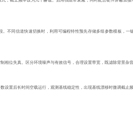
，截止频率设为几十赫兹。启用强阻带衰减，同时配合硬件屏蔽层接
。不同信道快速切换时，利用可编程特性预先存储多组参数模板，一键
相位失真。区分环境噪声与有效信号，合理设置带宽，既滤除背景杂音
设置后长时间空载运行，观测基线稳定性，出现基线漂移时微调截止频