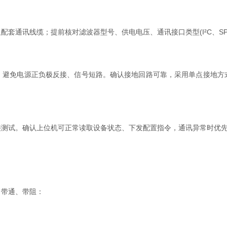
讯线缆；提前核对滤波器型号、供电电压、通讯接口类型(I²C、SPI、
免电源正负极反接、信号短路。确认接地回路可靠，采用单点接地方
试。确认上位机可正常读取设备状态、下发配置指令，通讯异常时优先
带通、带阻：