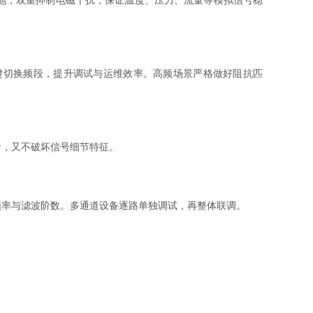
地，双重抑制电磁干扰，保证温度、压力、流量等模拟信号稳
切换频段，提升调试与运维效率。高频场景严格做好阻抗匹
，又不破坏信号细节特征。
率与滤波阶数。多通道设备逐路单独调试，再整体联调。