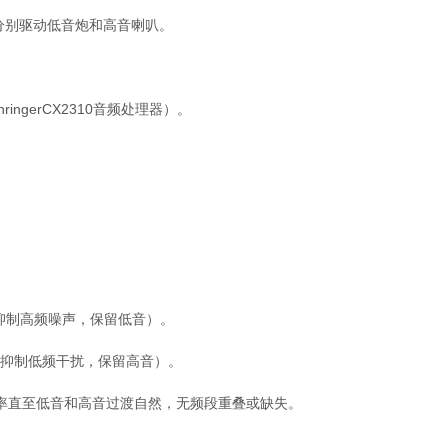
分别驱动低音炮和高音喇叭。
ngerCX2310音频处理器）。
。
ve（抑制高频噪声，保留低音）。
ve（抑制低频干扰，保留高音）。
频率直至低音和高音过渡自然，无频段重叠或缺失。