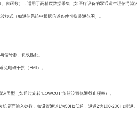
、阶数、窗函数），适用于高精度数据采集（如医疗设备的双通道生理信号滤
滤波模式（如通信系统中根据信道条件切换带通范围）。
）与信号源、负载匹配。
避免电磁干扰（EMI）。
波类型（如通过旋转“LOWCUT”旋钮设置低通截止频率）。
位机界面输入参数，如设置通道1为50Hz低通，通道2为100-200Hz带通