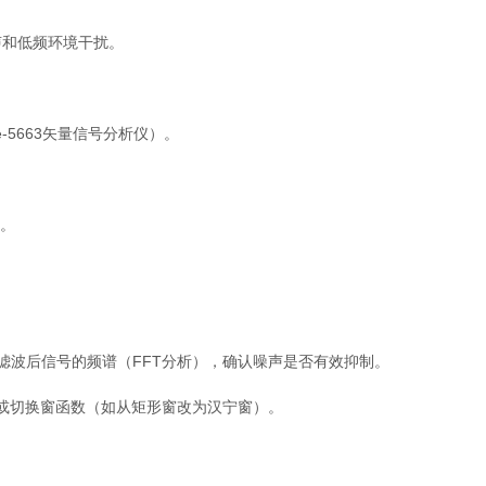
声和低频环境干扰。
-5663矢量信号分析仪）。
）。
。
与滤波后信号的频谱（FFT分析），确认噪声是否有效抑制。
）或切换窗函数（如从矩形窗改为汉宁窗）。