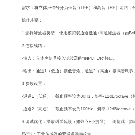
需求：将立体声信号分为低音（LFE）和高音（HF）两路，
操作步骤：
1.选择滤波器类型：使用模拟双通道低通+高通滤波器（如Behri
2.连接线路：
-输入：立体声信号接入滤波器的“INPUTL/R”接口。
-输出：通道1（低通）接低音炮，通道2（高通）接高音喇叭
3.参数设置：
-通道1（低通）：截止频率设为80Hz，斜率-12dB/octa
-通道2（高通）：截止频率设为100Hz，斜率-12dB/octa
4.调试优化：播放测试音频（如鼓点+小提琴），调整截止
场景2：工业传感器的双通道噪声抑制