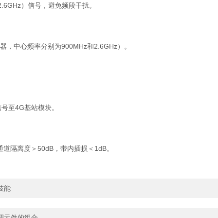
2.6GHz）信号，避免频段干扰。
中心频率分别为900MHz和2.6GHz）。
z信号至4G基站模块。
隔离度＞50dB，带内插损＜1dB。
技能
调元件的组合